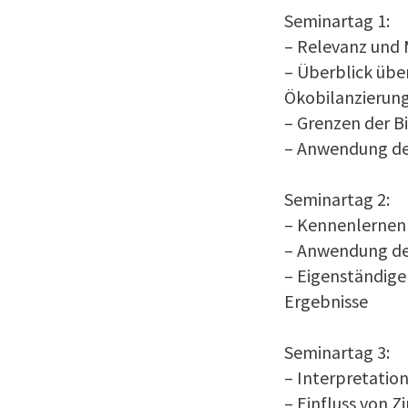
Seminartag 1:
– Relevanz und
– Überblick übe
Ökobilanzierun
– Grenzen der B
– Anwendung der
Seminartag 2:
– Kennenlernen
– Anwendung de
– Eigenständige
Ergebnisse
Seminartag 3:
– Interpretati
– Einfluss von Z