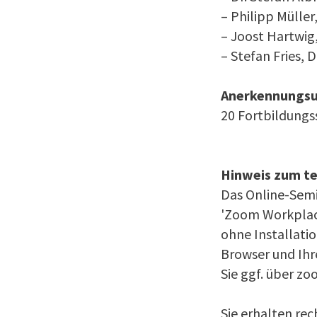
– Philipp Müll
– Joost Hartwig
– Stefan Fries,
Anerkennungs
20 Fortbildung
Hinweis zum te
Das Online-Semi
'Zoom Workplac
ohne Installati
Browser und Ihr
Sie ggf. über zo
Sie erhalten rec