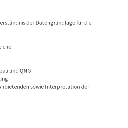
erständnis der Datengrundlage für die
eiche
ubau und QNG
rung
nbietenden sowie Interpretation der