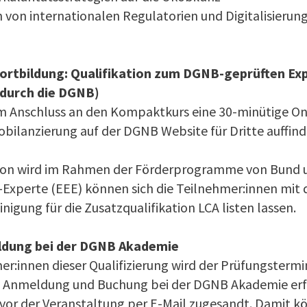
n von inter­nationalen Regulatorien und Digitalisierun
Fortbildung: Qualifikation zum DGNB-geprüften Ex
durch die DGNB)
m Anschluss an den Kompaktkurs eine 30-minütige O
obilanzierung auf der DGNB Website für Dritte auffind
tion wird im Rahmen der Förderprogramme von Bund 
z-Experte (EEE) können sich die Teilnehmer:innen mi
igung für die Zusatzqualifikation LCA listen lassen.
dung bei der DGNB Akademie
mer:innen dieser Qualifizierung wird der Prüfungsterm
e Anmeldung und Buchung bei der DGNB Akademie erfo
 vor der Veranstaltung per E-Mail zugesandt. Damit k