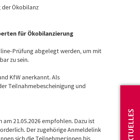
g der Ökobilanz
perten für Ökobilanzierung
nline-Prüfung abgelegt werden, um mit
bar zu sein.
und KfW anerkannt. Als
t der Teilnahmebescheinigung und
AKTUELLES
in am 21.05.2026 empfohlen. Dazu ist
rderlich. Der zugehörige Anmeldelink
önnen sich die Teilnehmer:innen bis