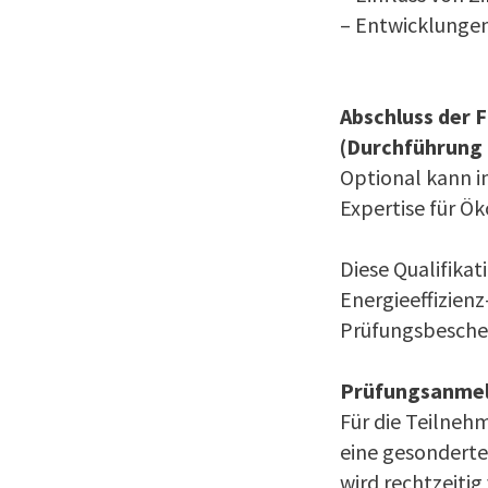
– Ent­wick­lunge
Abschluss der 
(Durchführung 
Optional kann i
Expertise für Ök
Diese Qualifika
Energieeffizien
Prüfungsbeschein
Prüfungsanmel
Für die Teilneh
eine gesondert
wird rechtzeitig