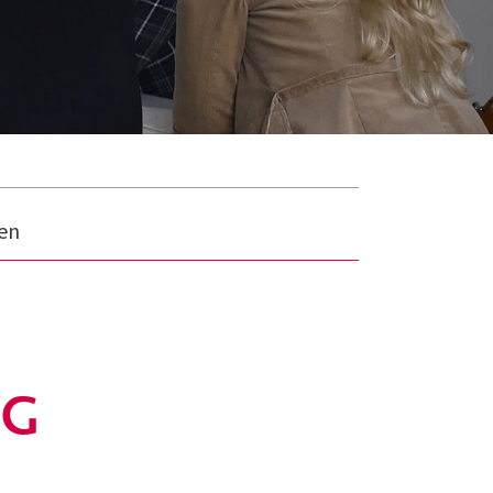
hen
NG