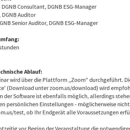
er, DGNB Consultant, DGNB ESG-Manager
, DGNB Auditor
 DGNB Senior Auditor, DGNB ESG-Manager
umfang:
sstunden
chnische Ablauf:
nar wird über die Plattform „Zoom“ durchgeführt. D
e' (Download unter zoom.us/download) wird empfohl
on der Software ist ebenfalls möglich, allerdings st
en persönlichen Einstellungen - möglicherweise nicht
om.us/test, ob Ihr Endgerät alle Voraussetzungen erfül
htzeitig vor Beginn der Ver­an­stal­tung die notwendig