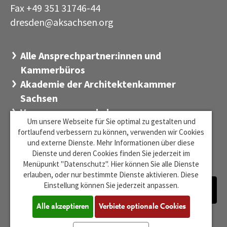
Fax +49 351 31746-44
dresden@aksachsen
org
·
Alle Ansprechpartner:innen und
Kammerbüros
Akademie der Architektenkammer
Sachsen
Versorgungswerk der
Um unsere Webseite für Sie optimal zu gestalten und
Architektenkammer Sachsen
fortlaufend verbessern zu können, verwenden wir Cookies
Stiftung Sächsischer Architekten
und externe Dienste. Mehr Informationen über diese
Dienste und deren Cookies finden Sie jederzeit im
Zentrum für Baukultur Sachsen
Menüpunkt "Datenschutz". Hier können Sie alle Dienste
erlauben, oder nur bestimmte Dienste aktivieren. Diese
Einstellung können Sie jederzeit anpassen.
Alle akzeptieren
Verbiete optionale Cookies
Barrierefreiheit
Impressum
Datenschutz