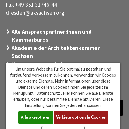
Fax +49 351 31746-44
dresden@aksachsen
org
·
Alle Ansprechpartner:innen und
Kammerbüros
Akademie der Architektenkammer
Sachsen
Versorgungswerk der
Um unsere Webseite für Sie optimal zu gestalten und
Architektenkammer Sachsen
fortlaufend verbessern zu können, verwenden wir Cookies
Stiftung Sächsischer Architekten
und externe Dienste. Mehr Informationen über diese
Dienste und deren Cookies finden Sie jederzeit im
Zentrum für Baukultur Sachsen
Menüpunkt "Datenschutz". Hier können Sie alle Dienste
erlauben, oder nur bestimmte Dienste aktivieren. Diese
Einstellung können Sie jederzeit anpassen.
Alle akzeptieren
Verbiete optionale Cookies
Barrierefreiheit
Impressum
Datenschutz