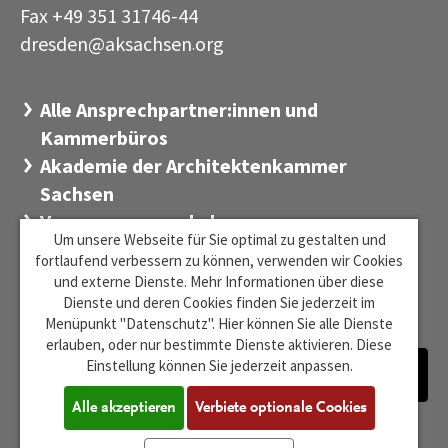
Fax +49 351 31746-44
dresden@aksachsen
org
·
Alle Ansprechpartner:innen und
Kammerbüros
Akademie der Architektenkammer
Sachsen
Versorgungswerk der
Um unsere Webseite für Sie optimal zu gestalten und
Architektenkammer Sachsen
fortlaufend verbessern zu können, verwenden wir Cookies
Stiftung Sächsischer Architekten
und externe Dienste. Mehr Informationen über diese
Dienste und deren Cookies finden Sie jederzeit im
Zentrum für Baukultur Sachsen
Menüpunkt "Datenschutz". Hier können Sie alle Dienste
erlauben, oder nur bestimmte Dienste aktivieren. Diese
Einstellung können Sie jederzeit anpassen.
Alle akzeptieren
Verbiete optionale Cookies
Barrierefreiheit
Impressum
Datenschutz