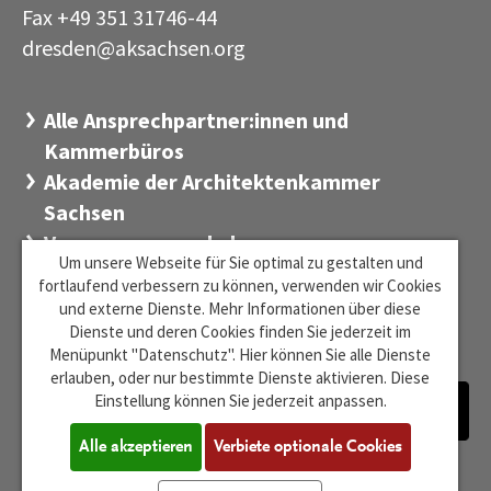
Fax +49 351 31746-44
dresden@aksachsen
org
·
Alle Ansprechpartner:innen und
Kammerbüros
Akademie der Architektenkammer
Sachsen
Versorgungswerk der
Um unsere Webseite für Sie optimal zu gestalten und
Architektenkammer Sachsen
fortlaufend verbessern zu können, verwenden wir Cookies
Stiftung Sächsischer Architekten
und externe Dienste. Mehr Informationen über diese
Dienste und deren Cookies finden Sie jederzeit im
Zentrum für Baukultur Sachsen
Menüpunkt "Datenschutz". Hier können Sie alle Dienste
erlauben, oder nur bestimmte Dienste aktivieren. Diese
Einstellung können Sie jederzeit anpassen.
Alle akzeptieren
Verbiete optionale Cookies
Barrierefreiheit
Impressum
Datenschutz