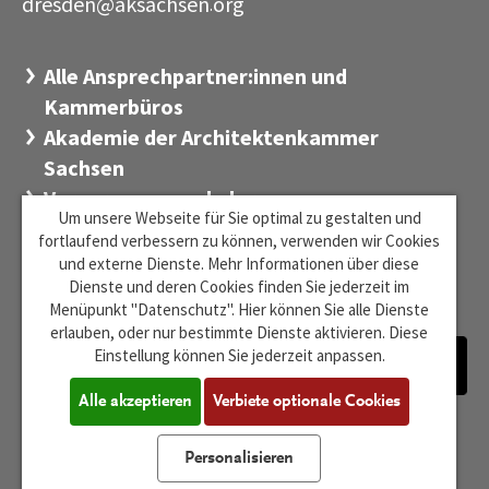
dresden@aksachsen
org
·
Alle Ansprechpartner:innen und
Kammerbüros
Akademie der Architektenkammer
Sachsen
Versorgungswerk der
Um unsere Webseite für Sie optimal zu gestalten und
Architektenkammer Sachsen
fortlaufend verbessern zu können, verwenden wir Cookies
Stiftung Sächsischer Architekten
und externe Dienste. Mehr Informationen über diese
Dienste und deren Cookies finden Sie jederzeit im
Zentrum für Baukultur Sachsen
Menüpunkt "Datenschutz". Hier können Sie alle Dienste
erlauben, oder nur bestimmte Dienste aktivieren. Diese
Einstellung können Sie jederzeit anpassen.
Alle akzeptieren
Verbiete optionale Cookies
Barrierefreiheit
Impressum
Datenschutz
Cookie-Einstellungen
Personalisieren