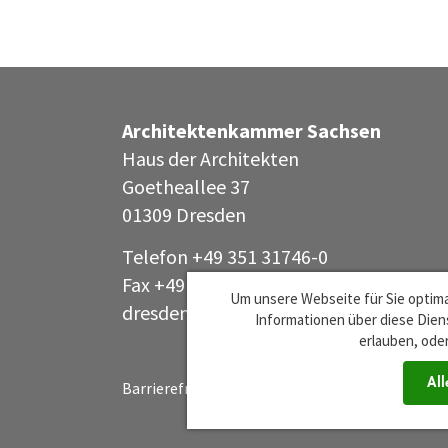
Architektenkammer Sachsen
Haus der Architekten
Goetheallee 37
01309 Dresden
Telefon +49 351 31746-0
Fax +49 351 31746-44
Um unsere Webseite für Sie optima
dresden@aksachsen
org
·
Informationen über diese Diens
erlauben, oder
All
Barrierefreiheit
Impressum
Datenschutz