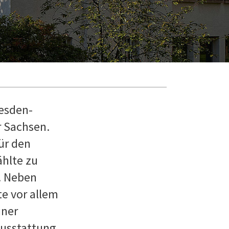
resden-
r Sachsen.
ür den
ählte zu
. Neben
e vor allem
iner
ausstattung