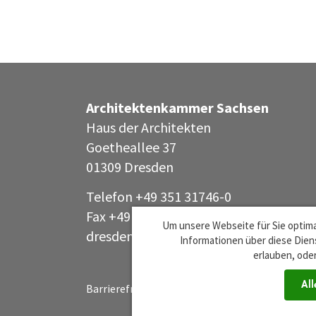
Architektenkammer Sachsen
Haus der Architekten
Goetheallee 37
01309 Dresden
Telefon +49 351 31746-0
Fax +49 351 31746-44
Um unsere Webseite für Sie optima
dresden@aksachsen
org
·
Informationen über diese Diens
erlauben, oder
All
Barrierefreiheit
Impressum
Datenschutz