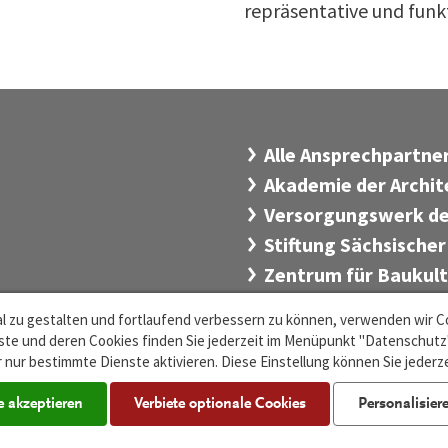
repräsentative und funk
Alle Ansprechpartn
Akademie der Archi
Versorgungswerk de
Stiftung Sächsischer
Zentrum für Baukul
l zu gestalten und fortlaufend verbessern zu können, verwenden wir C
te und deren Cookies finden Sie jederzeit im Menüpunkt "Datenschutz".
 nur bestimmte Dienste aktivieren. Diese Einstellung können Sie jederz
e akzeptieren
Verbiete optionale Cookies
Personalisier
Cookie-Einstellungen