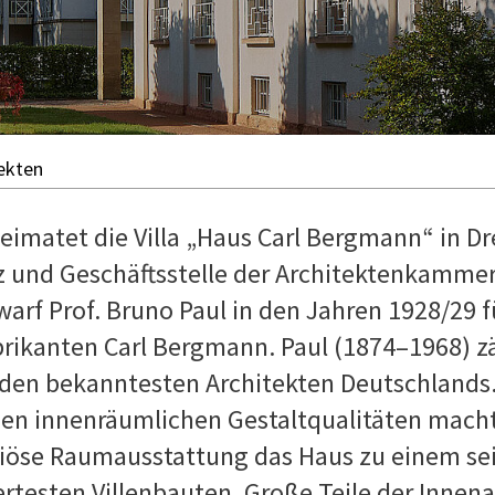
ekten
eimatet die Villa „Haus Carl Bergmann“ in D
tz und Geschäftsstelle der Architektenkamme
arf Prof. Bruno Paul in den Jahren 1928/29 f
rikanten Carl Bergmann. Paul (1874–1968) z
 den bekanntesten Architekten Deutschlands
en innenräumlichen Gestaltqualitäten macht
uriöse Raumausstattung das Haus zu einem se
testen Villenbauten. Große Teile der Innen