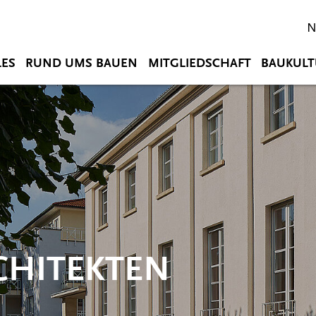
N
LES
RUND UMS BAUEN
MITGLIEDSCHAFT
BAUKULT
CHITEKTEN