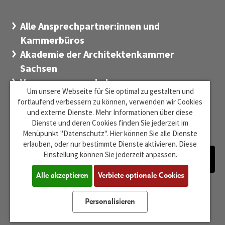
Alle Ansprechpartner:innen und
Kammerbüros
Akademie der Architektenkammer
Sachsen
Versorgungswerk der
Um unsere Webseite für Sie optimal zu gestalten und
Architektenkammer Sachsen
fortlaufend verbessern zu können, verwenden wir Cookies
Stiftung Sächsischer Architekten
und externe Dienste. Mehr Informationen über diese
Dienste und deren Cookies finden Sie jederzeit im
Zentrum für Baukultur Sachsen
Menüpunkt "Datenschutz". Hier können Sie alle Dienste
erlauben, oder nur bestimmte Dienste aktivieren. Diese
Einstellung können Sie jederzeit anpassen.
Alle akzeptieren
Verbiete optionale Cookies
Barrierefreiheit
Impressum
Datenschutz
Cookie-Einstellungen
Personalisieren