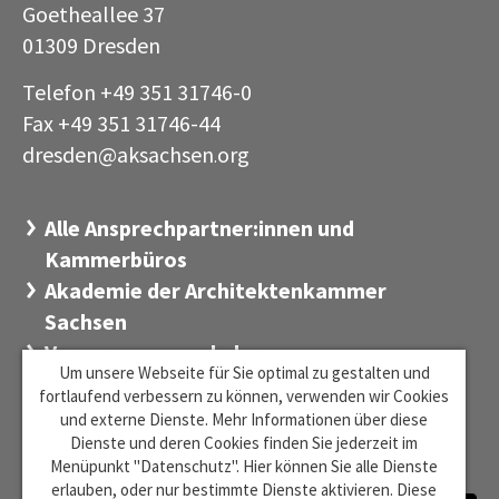
Goetheallee 37
01309 Dresden
Telefon +49 351 31746-0
Fax +49 351 31746-44
dresden@aksachsen
org
·
Alle Ansprechpartner:innen und
Kammerbüros
Akademie der Architektenkammer
Sachsen
Versorgungswerk der
Um unsere Webseite für Sie optimal zu gestalten und
Architektenkammer Sachsen
fortlaufend verbessern zu können, verwenden wir Cookies
Stiftung Sächsischer Architekten
und externe Dienste. Mehr Informationen über diese
Dienste und deren Cookies finden Sie jederzeit im
Zentrum für Baukultur Sachsen
Menüpunkt "Datenschutz". Hier können Sie alle Dienste
erlauben, oder nur bestimmte Dienste aktivieren. Diese