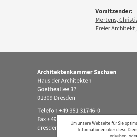
Vorsitzender:
Mertens, Christi
Freier Architekt
Architektenkammer Sachsen
Haus der Architekten
Goetheallee 37
01309 Dresden
Telefon +49 351 31746-0
Fax +49 351 31746-44
Um unsere Webseite für Sie optima
dresden@aksachsen
org
·
Informationen über diese Diens
erlauben, oder