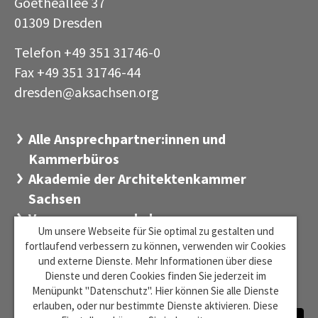
Goetheallee 37
01309 Dresden
Telefon +49 351 31746-0
Fax +49 351 31746-44
dresden@aksachsen
org
·
Alle Ansprechpartner:innen und
Kammerbüros
Akademie der Architektenkammer
Sachsen
Versorgungswerk der
Um unsere Webseite für Sie optimal zu gestalten und
Architektenkammer Sachsen
fortlaufend verbessern zu können, verwenden wir Cookies
Stiftung Sächsischer Architekten
und externe Dienste. Mehr Informationen über diese
Dienste und deren Cookies finden Sie jederzeit im
Zentrum für Baukultur Sachsen
Menüpunkt "Datenschutz". Hier können Sie alle Dienste
erlauben, oder nur bestimmte Dienste aktivieren. Diese