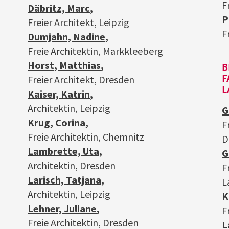
F
Däbritz, Marc
,
P
Freier Architekt, Leipzig
F
Dumjahn, Nadine
,
Freie Architektin, Markkleeberg
Horst, Matthias
,
B
Freier Architekt, Dresden
F
L
Kaiser, Katrin
,
Architektin, Leipzig
G
Krug, Corina,
F
Freie Architektin, Chemnitz
D
Lambrette, Uta
,
G
Architektin, Dresden
F
Larisch, Tatjana
,
L
Architektin, Leipzig
K
Lehner, Juliane
,
F
Freie Architektin, Dresden
L