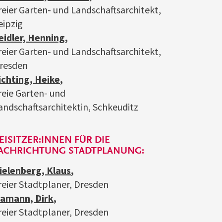
reier Garten- und Landschaftsarchitekt,
eipzig
eidler, Henning
,
reier Garten- und Landschaftsarchitekt,
resden
ichting, Heike
,
reie Garten- und
andschaftsarchitektin, Schkeuditz
EISITZER:INNEN FÜR DIE
ACHRICHTUNG STADTPLANUNG:
ielenberg, Klaus
,
reier Stadtplaner, Dresden
amann, Dirk
,
reier Stadtplaner, Dresden