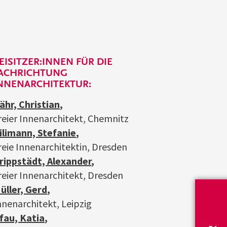
EISITZER:INNEN FÜR DIE
ACHRICHTUNG
NNENARCHITEKTUR:
ähr, Christian
,
reier Innenarchitekt, Chemnitz
ilimann, Stefanie
,
reie Innenarchitektin, Dresden
rippstädt, Alexander
,
reier Innenarchitekt, Dresden
üller, Gerd
,
nnenarchitekt, Leipzig
fau, Katia
,