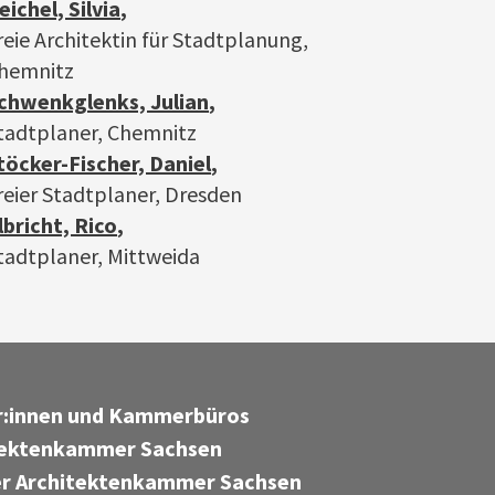
eichel, Silvia
,
reie Architektin für Stadtplanung,
hemnitz
chwenkglenks, Julian
,
tadtplaner, Chemnitz
töcker-Fischer, Daniel
,
reier Stadtplaner, Dresden
lbricht, Rico
,
tadtplaner, Mittweida
er:innen und Kammerbüros
tektenkammer Sachsen
r Architektenkammer Sachsen