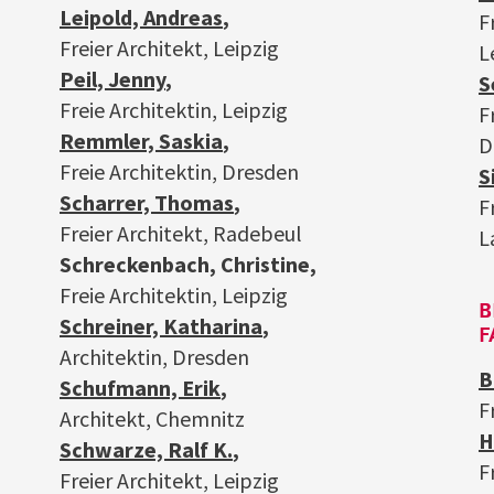
Leipold, Andreas
,
F
Freier Architekt, Leipzig
L
Peil, Jenny
,
S
Freie Architektin, Leipzig
F
Remmler, Saskia
,
D
Freie Architektin, Dresden
S
Scharrer, Thomas
,
F
Freier Architekt, Radebeul
L
Schreckenbach, Christine,
Freie Architektin, Leipzig
B
Schreiner, Katharina
,
F
Architektin, Dresden
B
Schufmann, Erik
,
F
Architekt, Chemnitz
H
Schwarze, Ralf K.
,
F
Freier Architekt, Leipzig