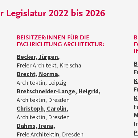
 Legislatur 2022 bis 2026
BEISITZER:INNEN FÜR DIE
B
FACHRICHTUNG ARCHITEKTUR:
F
I
Becker, Jürgen
,
B
Freier Architekt, Kreischa
F
Brecht, Norma
,
K
Architektin, Leipzig
F
Bretschneider-Lange, Helgrid
,
K
Architektin, Dresden
F
Christoph, Carolin
,
M
Architektin, Dresden
I
Dahms, Irena
,
P
Freie Architektin, Dresden