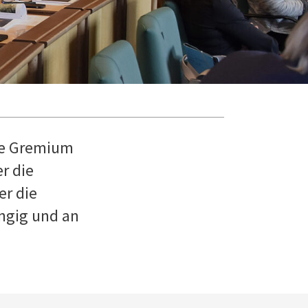
ßte Gremium
r die
er die
ngig und an