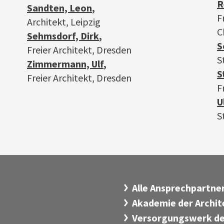
R
Sandten, Leon
,
F
Architekt, Leipzig
C
Sehmsdorf, Dirk
,
S
Freier Architekt, Dresden
S
Zimmermann, Ulf
,
S
Freier Architekt, Dresden
F
U
S
Alle Ansprechpartn
Akademie der Archi
Versorgungswerk de