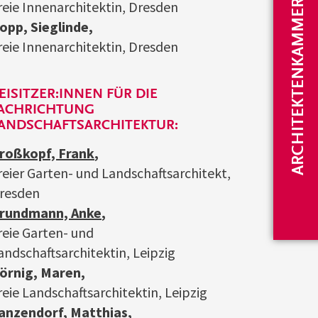
ARCHITEKTENKAMMER
reie Innenarchitektin, Dresden
opp, Sieglinde,
reie Innenarchitektin, Dresden
EISITZER:INNEN FÜR DIE
ACHRICHTUNG
ANDSCHAFTSARCHITEKTUR:
roßkopf, Frank
,
reier Garten- und Landschaftsarchitekt,
resden
rundmann, Anke
,
reie Garten- und
andschaftsarchitektin, Leipzig
örnig, Maren,
reie Landschaftsarchitektin, Leipzig
anzendorf, Matthias
,